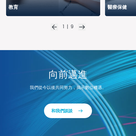
教育
醫療保健
深入暸解
深入暸解
1
|
9
向前邁進
我們從今以後共同努力，揭示數位機遇。
和我們談談