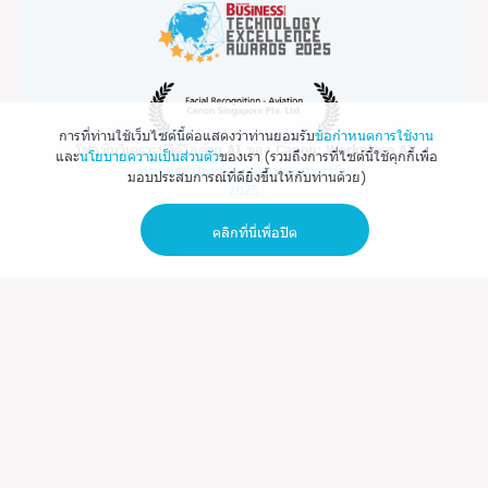
การที่ท่านใช้เว็บไซต์นี้ต่อแสดงว่าท่านยอมรับ
ข้อกําหนดการใช้งาน
โซลูชันวิเคราะห์วิดีโอด้วย AI ของ Canon: Workplace AI
และ
นโยบายความเป็นส่วนตัว
ของเรา (รวมถึงการที่ไซต์นี้ใช้คุกกี้เพื่อ
ระบบจดจำใบหน้า – อุตสาหกรรมการบิน
มอบประสบการณ์ที่ดียิ่งขึ้นให้กับท่านด้วย)
2025
คลิกที่นี่เพื่อปิด