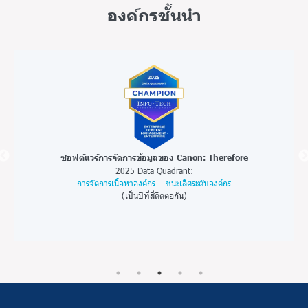
องค์กรชั้นนำ
โซลูชันวิเคราะห์วิดีโอด้วย AI ของ Canon: Workplace AI
ซอ
ระบบจดจำใบหน้า – อุตสาหกรรมการบิน
2025